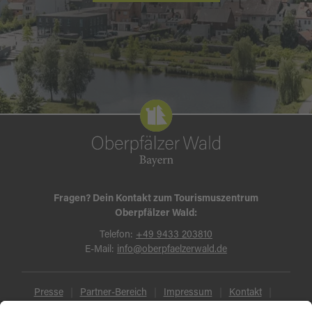
Fragen? Dein Kontakt zum Tourismuszentrum
Oberpfälzer Wald:
Telefon:
+49 9433 203810
E-Mail:
info@oberpfaelzerwald.de
Presse
Partner-Bereich
Impressum
Kontakt