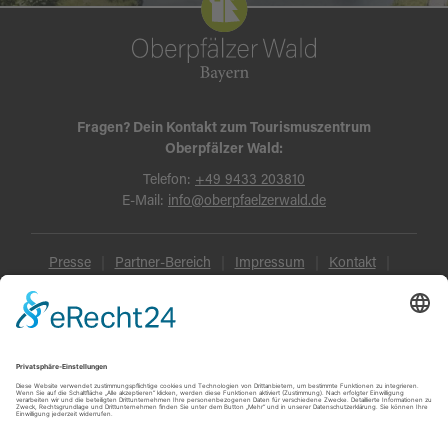
Fragen? Dein Kontakt zum Tourismuszentrum
Oberpfälzer Wald:
Telefon:
+49 9433 203810
E-Mail:
info@oberpfaelzerwald.de
Presse
Partner-Bereich
Impressum
Kontakt
Datenschutz
AGB und Reisebedingungen
Widerruf
Barrierefreiheit