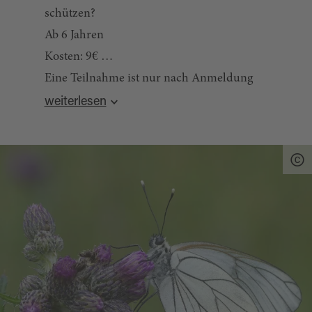
schützen?
Ab 6 Jahren
Kosten: 9€
Eine Teilnahme ist nur nach Anmeldung
Quelle:
destination.one
, zuletzt geändert am 19.05.2026
möglich, da die Plätze begrenzt sind!
weiterlesen