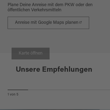
Plane Deine Anreise mit dem PKW oder den
öffentlichen Verkehrsmitteln
Anreise mit Google Maps planen
Karte öffnen
Nabburg
09.08.2026 - 08.11.2026
Unsere Empfehlungen
FÜHRUNG DURCH DAS
FREILANDMUSEUM
1
von
5