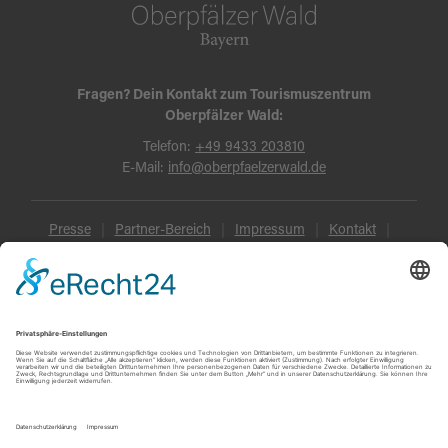
Fragen? Dein Kontakt zum Tourismuszentrum
Oberpfälzer Wald:
Telefon:
+49 9433 203810
E-Mail:
info@oberpfaelzerwald.de
Presse
Partner-Bereich
Impressum
Kontakt
Datenschutz
AGB und Reisebedingungen
Widerruf
Barrierefreiheit