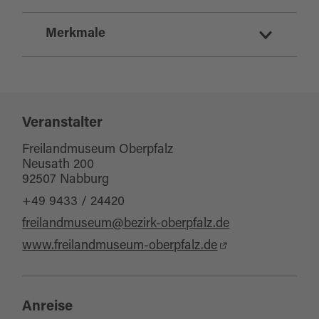
Sonstiges
Merkmale
Brauchtum/Kultur
Kinderprogramm
für Familien
für jedes Wetter
Zielgruppe Familien
Veranstalter
für Kinder (6-10 Jahre)
Freilandmuseum Oberpfalz
Neusath 200
für Kinder (ab 10 Jahre)
92507 Nabburg
+49 9433 / 24420
freilandmuseum@bezirk-oberpfalz.de
www.freilandmuseum-oberpfalz.de
Anreise