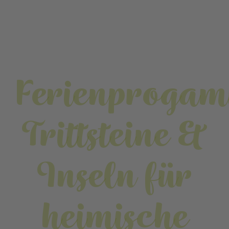
Ferienproga
Trittsteine &
Inseln für
heimische