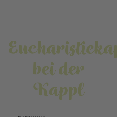
Eucharistieka
bei der
Kappl