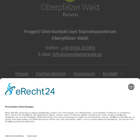
Fragen? Dein Kontakt zum Tourismuszentrum
Oberpfälzer Wald:
Telefon:
+49 9433 203810
E-Mail:
info@oberpfaelzerwald.de
Presse
Partner-Bereich
Impressum
Kontakt
Datenschutz
AGB und Reisebedingungen
Widerruf
Barrierefreiheit