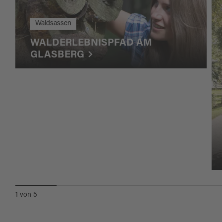
Waldsassen
WALDERLEBNISPFAD AM
GLASBERG
1
von
5