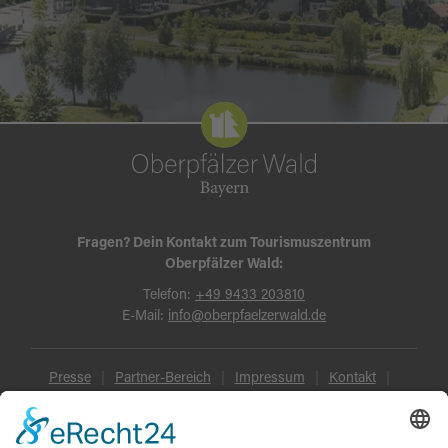
Fragen? Dein Kontakt zum Tourismuszentrum
Oberpfälzer Wald:
Telefon:
+49 9433 203810
E-Mail:
info@oberpfaelzerwald.de
Presse
Partner-Bereich
Impressum
Kontakt
Datenschutz
AGB und Reisebedingungen
Widerruf
Barrierefreiheit