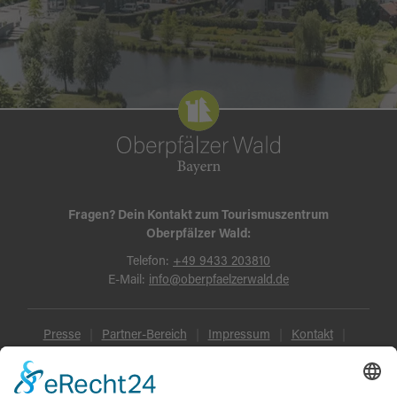
Fragen? Dein Kontakt zum Tourismuszentrum
Oberpfälzer Wald:
Telefon:
+49 9433 203810
E-Mail:
info@oberpfaelzerwald.de
Presse
Partner-Bereich
Impressum
Kontakt
Datenschutz
AGB und Reisebedingungen
Widerruf
Barrierefreiheit