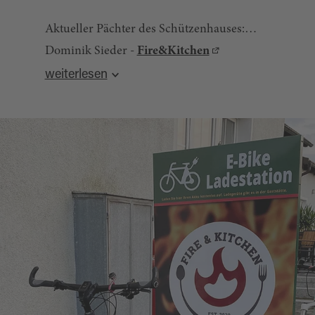
Aktueller Pächter des Schützenhauses:
Dominik Sieder -
Fire&Kitchen
Quelle:
destination.one
, zuletzt geändert am 21.10.2025
weiterlesen