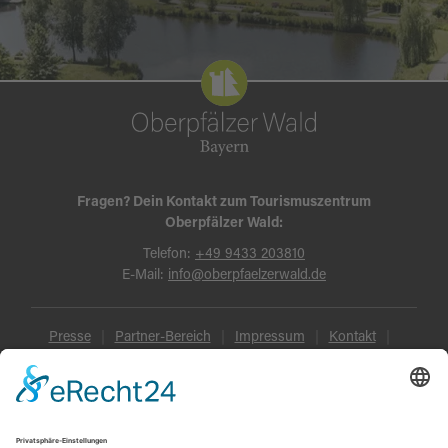
Fragen? Dein Kontakt zum Tourismuszentrum
Oberpfälzer Wald:
Telefon:
+49 9433 203810
E-Mail:
info@oberpfaelzerwald.de
Presse
Partner-Bereich
Impressum
Kontakt
Datenschutz
AGB und Reisebedingungen
Widerruf
Barrierefreiheit