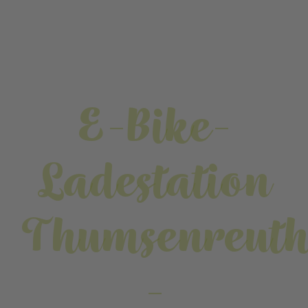
E-Bike-
Ladestation
Thumsenreut
-