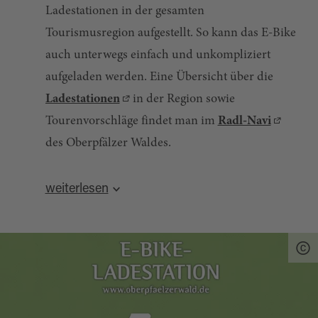
Ladestationen in der gesamten
Tourismusregion aufgestellt. So kann das E-Bike
auch unterwegs einfach und unkompliziert
aufgeladen werden. Eine Übersicht über die
Ladestationen
in der Region sowie
Tourenvorschläge findet man im
Radl-Navi
des Oberpfälzer Waldes.
Quelle:
destination.one
, zuletzt geändert am 21.10.2025
weiterlesen