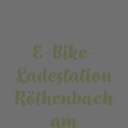
E-Bike-
Ladestation
Röthenbach
am