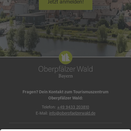
Jetzt anmelden!
Fragen? Dein Kontakt zum Tourismuszentrum
Oberpfälzer Wald:
Telefon:
+49 9433 203810
E-Mail:
info@oberpfaelzerwald.de