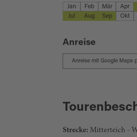
Jan
Feb
Mär
Apr
Jul
Aug
Sep
Okt
Anreise
Anreise mit Google Maps 
Tourenbesc
Strecke:
Mitterteich - W