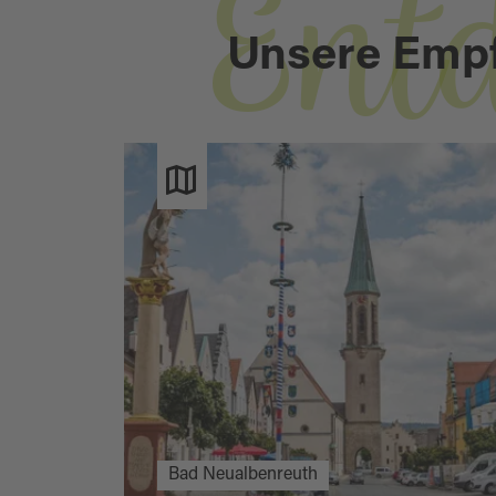
Ent
Unsere Emp
Bad Neualbenreuth