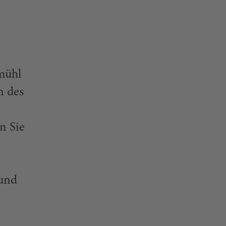
mühl
n des
n Sie
 und