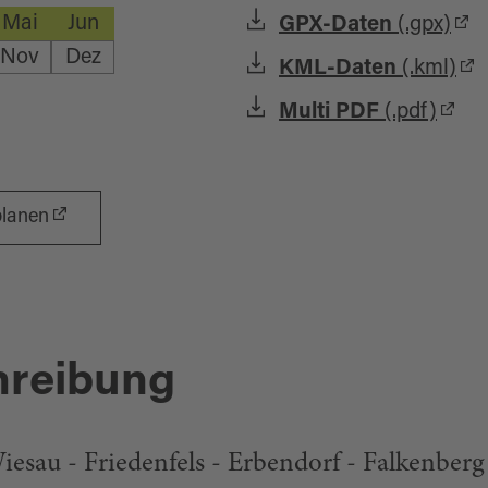
Mai
Jun
GPX-Daten
(.gpx)
Nov
Dez
KML-Daten
(.kml)
Multi PDF
(.pdf)
planen
hreibung
iesau - Friedenfels - Erbendorf - Falkenberg