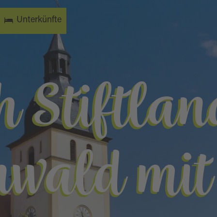
Unterkünfte
 Stiftla
nwald mi