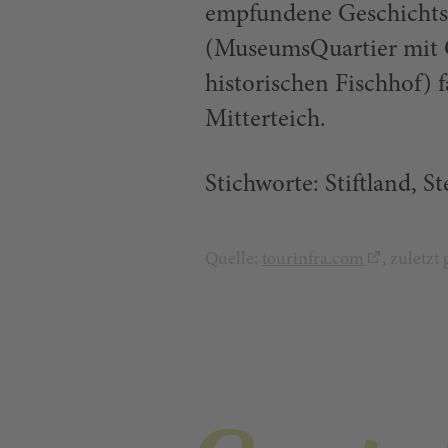
empfundene Geschichtsp
(MuseumsQuartier mit 
historischen Fischhof)
Mitterteich.
Stichworte: Stiftland, S
Quelle:
tourinfra.com
, zuletz