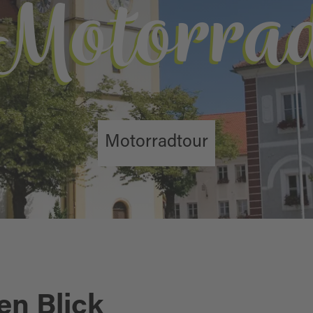
Motorra
Motorradtour
en Blick