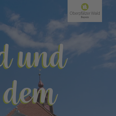
nd und
t dem