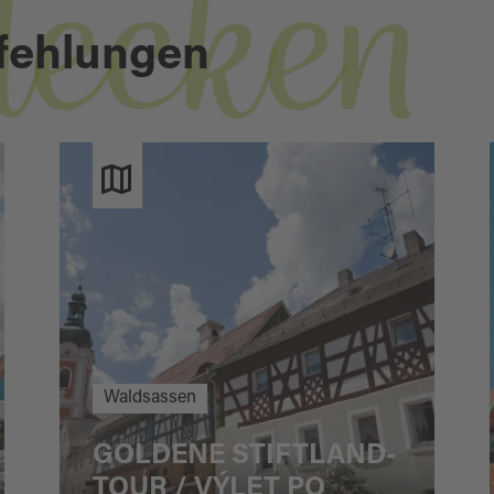
decken
fehlungen
Waldsassen
GOLDENE STIFTLAND-
TOUR / VÝLET PO