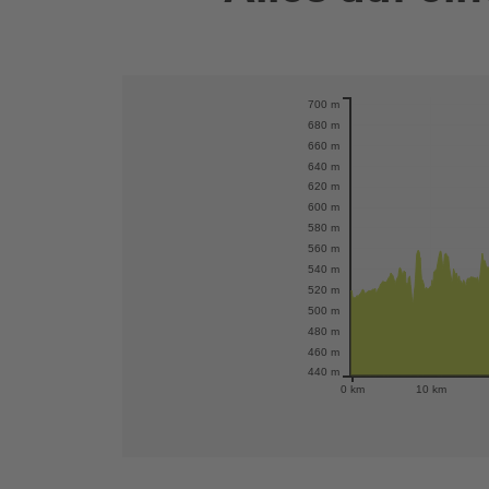
700 m
Karte öffnen
680 m
660 m
640 m
620 m
600 m
580 m
560 m
540 m
520 m
500 m
480 m
460 m
440 m
0 km
10 km