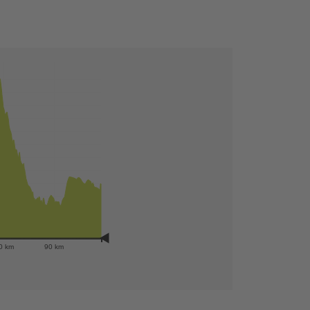
+
−
0 km
90 km