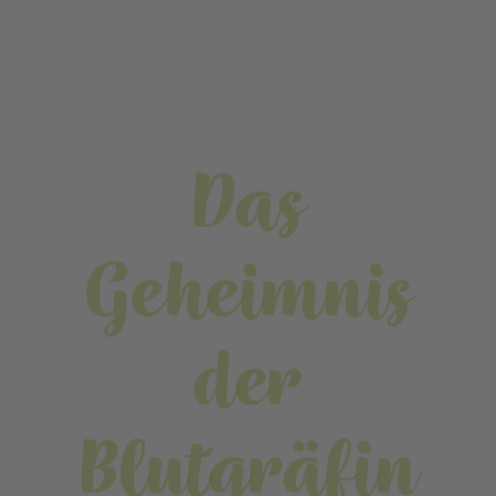
Das
Geheimnis
der
Blutgräfin