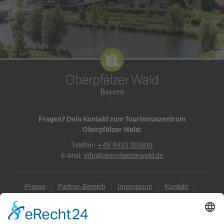
Fragen? Dein Kontakt zum Tourismuszentrum
Oberpfälzer Wald:
Telefon:
+49 9433 203810
E-Mail:
info@oberpfaelzerwald.de
Presse
Partner-Bereich
Impressum
Kontakt
Datenschutz
AGB und Reisebedingungen
Widerruf
Barrierefreiheit