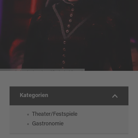
Freut euch auf ein gruseliges Spektakel in
feinem Ambiente unterschiedlicher Locations
in Verbindung mit einem
gaumenverwöhnenden 4-Gänge-Menü. Ihr
werdet als Gruppe von uns vor Ort zusammen
platziert. Das Schauspiel findet auf keiner
Bühne, sondern mittendrin statt. Deshalb gibt
es ausschließlich gute Plätze.
Das Geheimnis der Blutgräfin (Krimidinner)
Quelle:
destination.one
, zuletzt geändert am 19.02.2026
Kategorien
Theater/Festspiele
Gastronomie