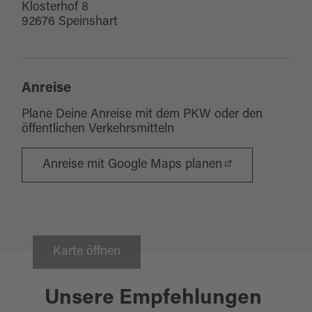
Klosterhof 8
92676 Speinshart
Anreise
Plane Deine Anreise mit dem PKW oder den
öffentlichen Verkehrsmitteln
Anreise mit Google Maps planen
Karte öffnen
Grafenwöhr
13.09.2026 - 13.07.2031
Unsere Empfehlungen
"FÜR DIE NACHWELT BEWAHRT"