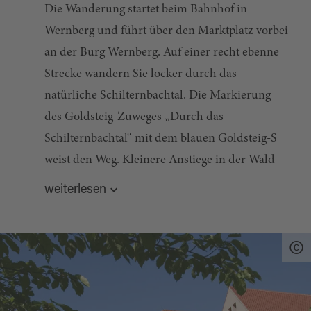
Die Wanderung startet beim Bahnhof in
Wernberg und führt über den Marktplatz vorbei
an der Burg Wernberg. Auf einer recht ebenne
Strecke wandern Sie locker durch das
natürliche Schilternbachtal. Die Markierung
des Goldsteig-Zuweges „Durch das
Schilternbachtal“ mit dem blauen Goldsteig-S
weist den Weg. Kleinere Anstiege in der Wald-
und Wiesenlandschaft fordern Kondition,
weiterlesen
entschädigen jedoch mit Panoramablicken.
Quelle:
tourinfra.com
, zuletzt geändert am 11.07.2024
Zügig verabschiedet sich das schmucke
Örtchen Söllitz und man taucht in das
malerische Pfreimdtal ein. Ab hier zeigt der
Qualitätsweg Goldsteig - mit seinem gelben