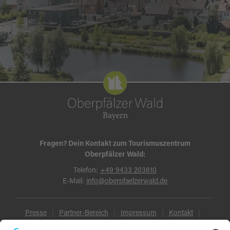
Fragen? Dein Kontakt zum Tourismuszentrum
Oberpfälzer Wald:
Telefon:
+49 9433 203810
E-Mail:
info@oberpfaelzerwald.de
Presse
Partner-Bereich
Impressum
Kontakt
Datenschutz
AGB und Reisebedingungen
Widerruf