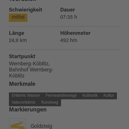
Schwierigkeit
Dauer
mittel
07:35 h
Länge
Höhenmeter
24,9 km
492 hm
Startpunkt
Wernberg-Köblitz,
Bahnhof Wernberg-
Köblitz
Merkmale
Erlebnis Wasser
Fernwanderwege
Kulinarik
Kultur
Naturerlebnis
Rundweg
Markierungen
Goldsteig