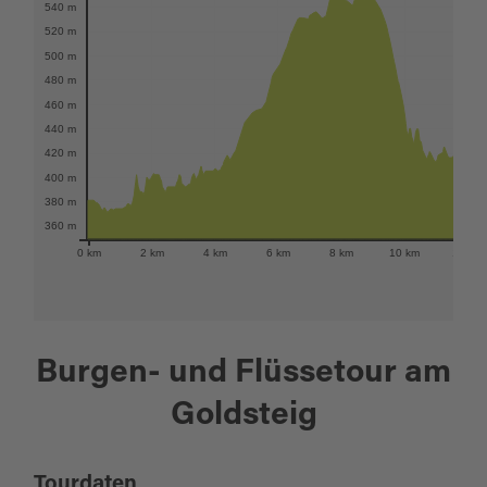
540 m
520 m
500 m
480 m
460 m
440 m
420 m
400 m
380 m
360 m
0 km
2 km
4 km
6 km
8 km
10 km
12 km
Burgen- und Flüssetour am
Goldsteig
Tourdaten