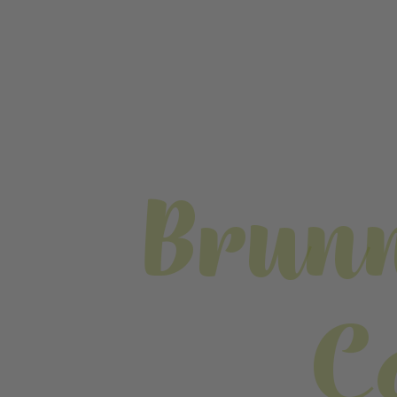
Brunn
C