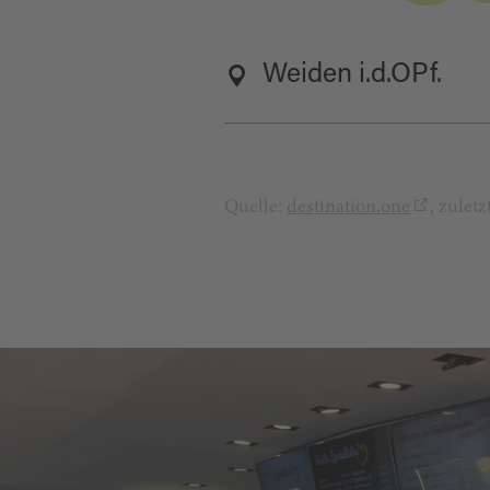
Weiden i.d.OPf.
Quelle:
destination.one
, zulet