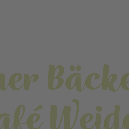
er Bäck
afé Weid