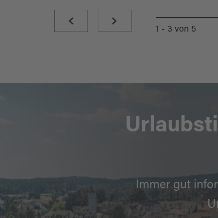
1 - 3
von
5
Urlaubst
Immer gut infor
U