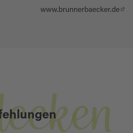
www.brunnerbaecker.de
decken
fehlungen