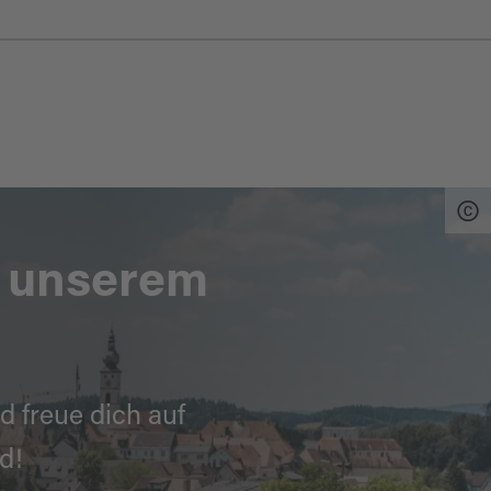
n unserem
d freue dich auf
d!