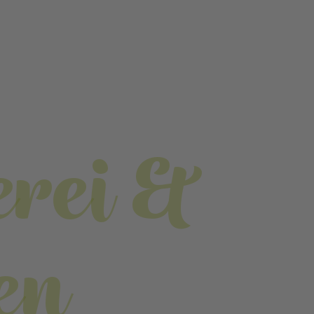
erei &
en