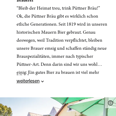
Brauerei
“Bleib der Heimat treu, trink Püttner Bräu!”
Ok, die Püttner Bräu gibt es wirklich schon
etliche Generationen. Seit 1819 wird in unseren
historischen Mauern Bier gebraut. Genau
deswegen, weil Tradition verpflichtet, bleiben
unsere Brauer emsig und schaffen ständig neue
Brauspezialitäten, immer nach typischer
Püttner-Art. Denn darin sind wir uns wohl
einig: Ein gutes Bier zu brauen ist viel mehr
Wirtshaus
Handwerkskunst als Technik, stimmt’s?
weiterlesen
“Ein Stuhl in der Wirtschaft ist der Thron des
Sie wollen es ganz genau wissen? Alle Details
Glücks!”
gibt’s auf unserer Brauereiseite.
Nach dem Motto “Durst wird mit Bier erst
schön” haben wir uns auch Bieriges gegen Ihren