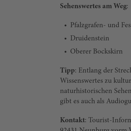
Sehenswertes am Weg
:
Pfalzgrafen- und Fe
Druidenstein
Oberer Bockskirn
Tipp
: Entlang der Strec
Wissenswertes zu kultu
naturhistorischen Sehen
gibt es auch als Audiog
Kontakt
: Tourist-Info
92431 Neunburg vorm Wal