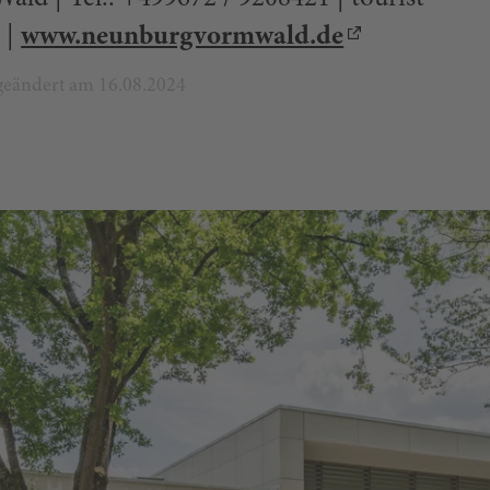
 |
www.neunburgvormwald.de
t geändert am 16.08.2024