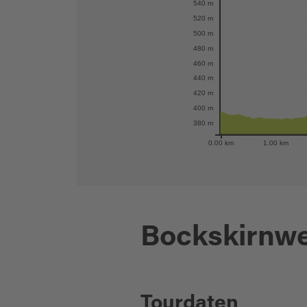
540 m
520 m
500 m
480 m
460 m
440 m
420 m
400 m
380 m
0.00 km
1.00 km
Bockskirnw
Tourdaten