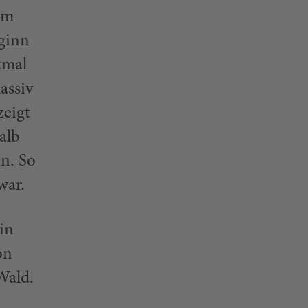
rm
eginn
kmal
assiv
zeigt
alb
n. So
war.
in
on
Wald.