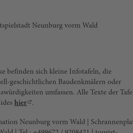
stspielstadt Neunburg vorm Wald
ke befinden sich kleine Infotafeln, die
rell-geschichtlichen Baudenkmälern oder
swürdigkeiten umfassen. Alle Texte der Tafe
uides
hier
.
rmation Neunburg vorm Wald | Schrannenplat
d | Tel.: +499672 / 9208421 | tourist-