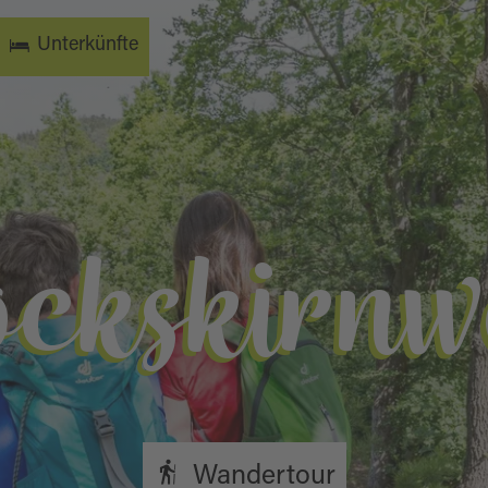
Unterkünfte
ockskirnw
Wandertour