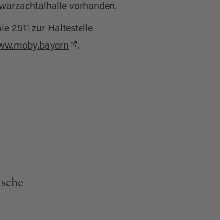
warzachtalhalle vorhanden.
e 2511 zur Haltestelle
ww.moby.bayern
.
ische