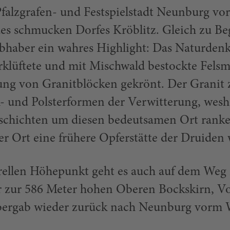
 Pfalzgrafen- und Festspielstadt Neunburg vo
es schmucken Dorfes Kröblitz. Gleich zu B
iebhaber ein wahres Highlight: Das Naturden
rklüftete und mit Mischwald bestockte Felsm
ung von Granitblöcken gekrönt. Der Granit 
k- und Polsterformen der Verwitterung, wesh
eschichten um diesen bedeutsamen Ort ranke
der Ort eine frühere Opferstätte der Druiden 
rellen Höhepunkt geht es auch auf dem Weg 
er zur 586 Meter hohen Oberen Bockskirn, V
 bergab wieder zurück nach Neunburg vorm 