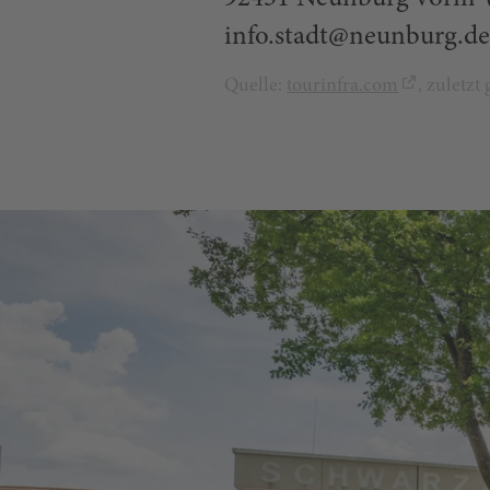
info.stadt@neunburg.de
Quelle:
tourinfra.com
, zuletz