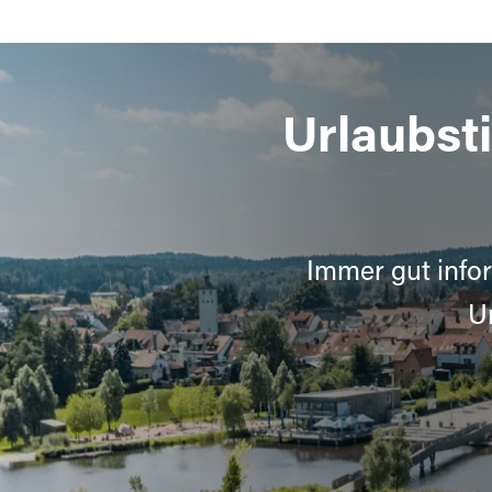
Urlaubst
Immer gut infor
U