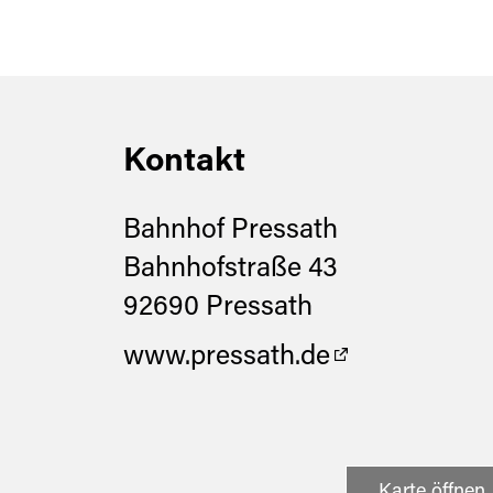
Eignung
für Schulklassen
Kontakt
für jedes Wetter
für Familien
Bahnhof Pressath
für Gruppen
Bahnhofstraße 43
92690 Pressath
www.pressath.de
Karte öffnen