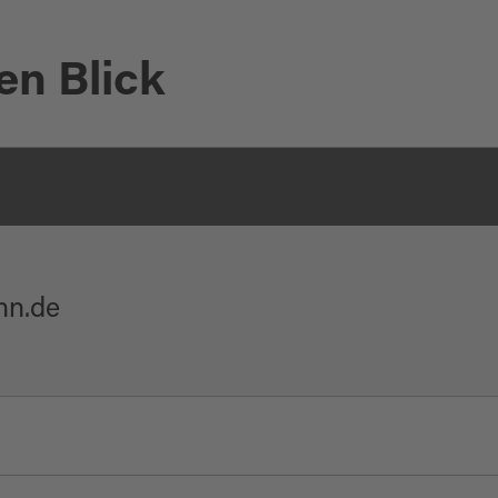
en Blick
private Quelle
hn.de