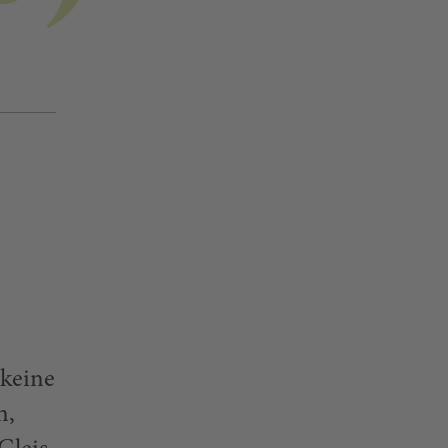
 keine
n,