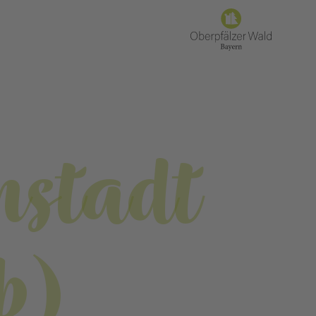
nstadt
b)