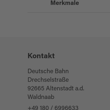
Merkmale
Mobil und Service
Bahnhof
Eignung
für Familien
Kontakt
für Gruppen
für Schulklassen
Deutsche Bahn
für jedes Wetter
Drechselstraße
92665 Altenstadt a.d.
Waldnaab
+49 180 / 6996633