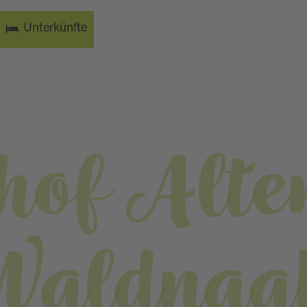
Unterkünfte
of Alte
Waldnaa