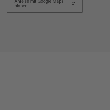
Anreise mit Google Maps
planen
Ne
OB