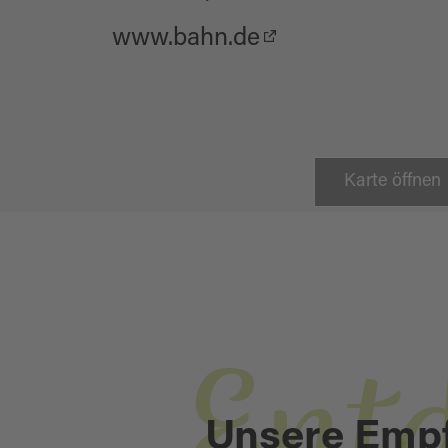
www.bahn.de
Karte öffnen
Ent
Unsere Emp