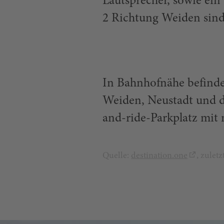
Lautsprecher, sowie ein
2 Richtung Weiden sin
In Bahnhofnähe befindet
Weiden, Neustadt und 
and-ride-Parkplatz mit 
Quelle:
destination.one
, zulet