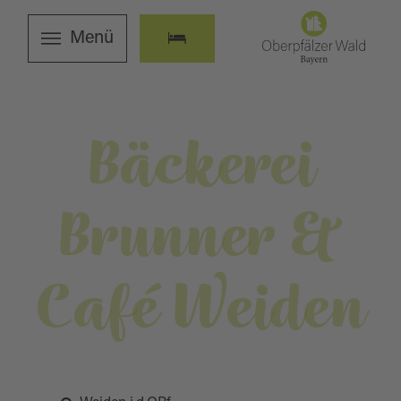
Menü
Bäckerei
Brunner &
Café Weiden