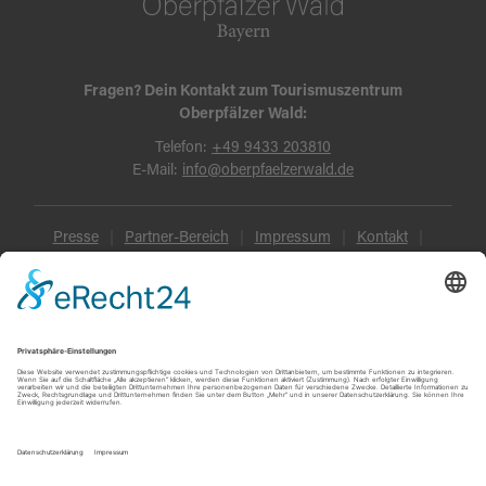
Fragen? Dein Kontakt zum Tourismuszentrum
Oberpfälzer Wald:
Telefon:
+49 9433 203810
E-Mail:
info@oberpfaelzerwald.de
Presse
Partner-Bereich
Impressum
Kontakt
Datenschutz
AGB und Reisebedingungen
Widerruf
Barrierefreiheit