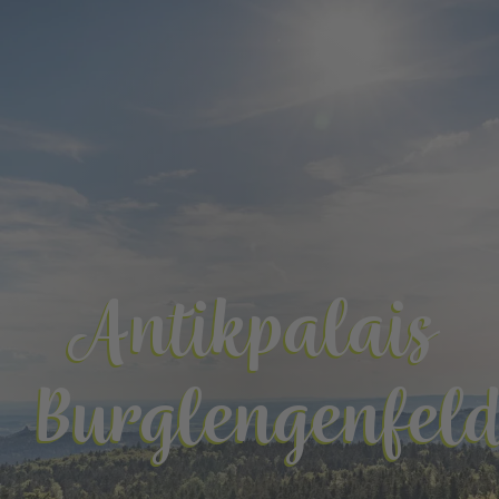
Antikpalais
Burglengenfel