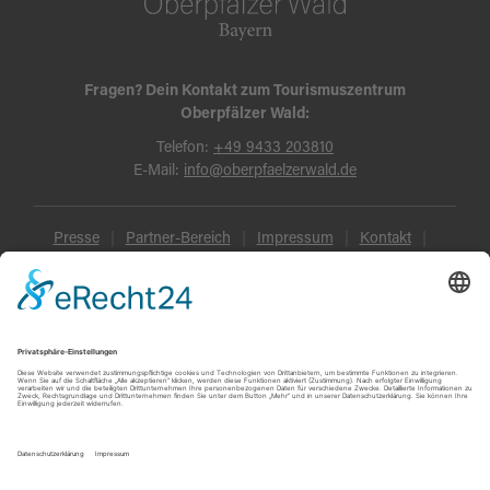
Fragen? Dein Kontakt zum Tourismuszentrum
Oberpfälzer Wald:
Telefon:
+49 9433 203810
E-Mail:
info@oberpfaelzerwald.de
Presse
Partner-Bereich
Impressum
Kontakt
Datenschutz
AGB und Reisebedingungen
Widerruf
Barrierefreiheit