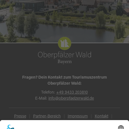
Fragen? Dein Kontakt zum Tourismuszentrum
Oberpfälzer Wald:
Telefon:
+49 9433 203810
E-Mail:
info@oberpfaelzerwald.de
Presse
Partner-Bereich
Impressum
Kontakt
Datenschutz
AGB und Reisebedingungen
Widerruf