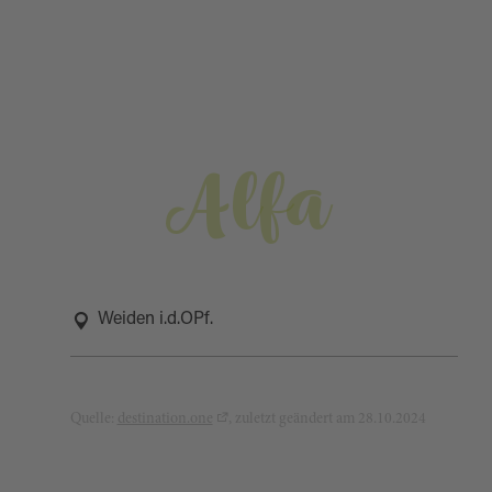
Alfa
Weiden i.d.OPf.
Quelle:
destination.one
, zuletzt geändert am 28.10.2024