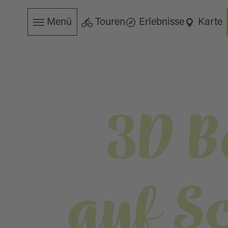
Menü
Touren
Erlebnisse
Karte
3D B
auf S