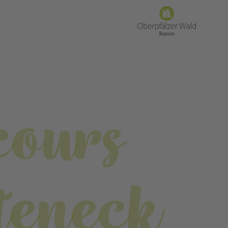
cours
teneck