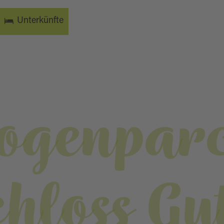
Unterkünfte
ogenpar
chloss Gu