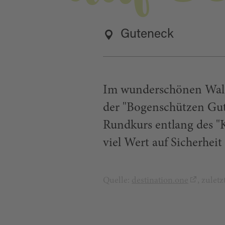
Guteneck
Im wunderschönen Waldg
der "Bogenschützen Gut
Rundkurs entlang des "K
viel Wert auf Sicherheit
Quelle:
destination.one
, zulet