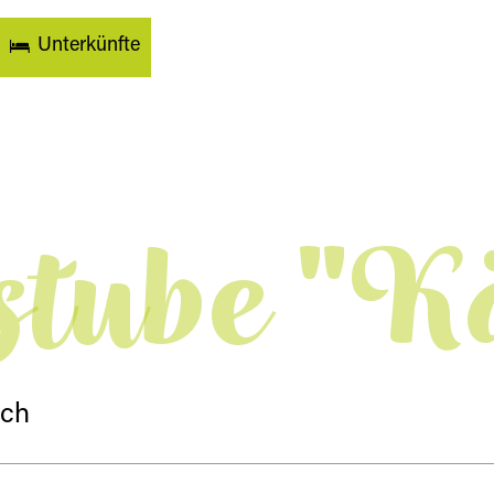
Unterkünfte
lstube "K
ach