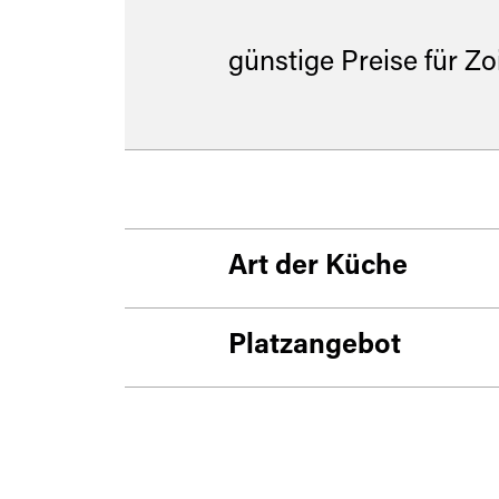
günstige Preise für Zo
Art der Küche
Biergarten
Zoiglstube
Platzangebot
regionale Küche
Gaststätte
Sitzplätze Innenberei