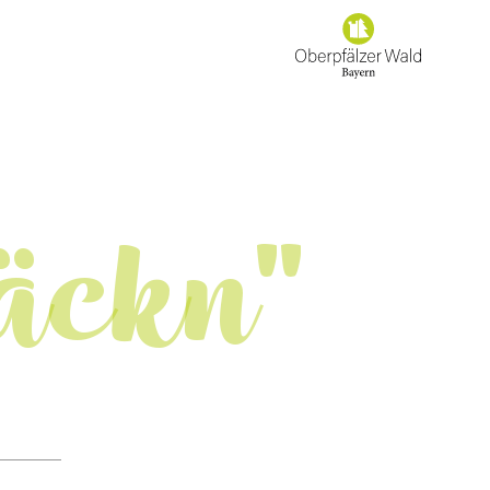
äckn"