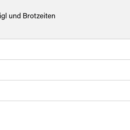
igl und Brotzeiten
ch:
60