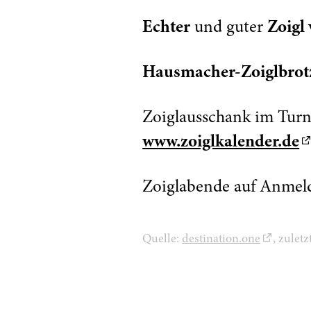
Echter
und guter
Zoig
Hausmacher-Zoiglbrotz
Zoiglausschank im Turn
www.zoiglkalender.de
Zoiglabende auf Anmel
Quelle:
destination.one
, zulet