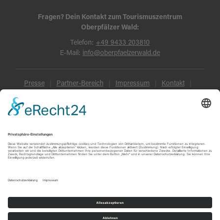
Fragen? Dein Kontakt zum Tourismuszentrum
Oberpfälzer Wald:
Telefon:
+49 9433 203810
E-Mail:
info@oberpfaelzerwald.de
Presse
Partner-Bereich
Impressum
Kontakt
Datenschutz
AGB und Reisebedingungen
Widerruf
Barrierefreiheit