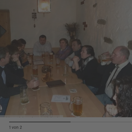
Kinderhochstuhl
Quelle:
destination.one
, zuletzt geändert am 30.10.2020
Bahler-Zoigl Neuhaus, Zoiglstube
1
von
2