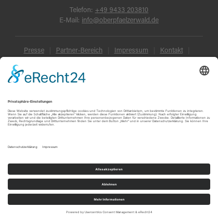
Telefon:
+49 9433 203810
E-Mail:
info@oberpfaelzerwald.de
Presse
Partner-Bereich
Impressum
Kontakt
Datenschutz
AGB und Reisebedingungen
Widerruf
Barrierefreiheit
© Oberpfälzer Wald 2026
Touren
Erlebnisse
Karte