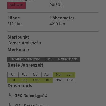
schwer
90:30 h
Länge
Höhenmeter
318,1 km
4210 hm
Startpunkt
Körner, Amtshof 3
Merkmale
Grenzüberschreitend
Kultur
Naturerlebnis
Beste Jahreszeit
Jan
Feb
Mär
Apr
Mai
Jun
Jul
Aug
Sep
Okt
Nov
Dez
Downloads
GPX-Daten
(.gpx)