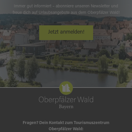
Pilgerschwerpunkten. Sie sollen vor allem der
Immer gut informiert – abonniere unseren Newsletter und
freue dich auf Urlaubsangebote aus dem Oberpfälzer Wald!
Förderung des ökumenischen Gedankens
dienen.
Jetzt anmelden!
Der Pilgerweg ist ein gemeinsames Projekt der
Jesus Bruderschaft Volkenroda, und der
Zisterzienserinnen-Abtei Waldsassen. 2021
wird der Weg Teil des Europäischen
Jerusalemweg.
Weitere Informationen finden Sie unter
www.abtei-waldsassen.de
.
Fragen? Dein Kontakt zum Tourismuszentrum
Oberpfälzer Wald: