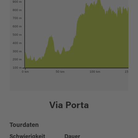
900 m
800 m
700 m
600 m
500 m
400 m
300 m
200 m
100 m
0 km
50 km
100 km
150 km
Via Porta
Tourdaten
Schwierigkeit
Dauer