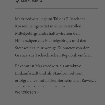
Marktredwitz
Marktredwitz liegt im Tal des Flüsschens
Kössein, eingebettet in einer reizvollen
Mittelgebirgslandschaft zwischen den
Höhenzügen des Fichtelgebirges und des
Steinwaldes, nur wenige Kilometer von der
Grenze zur Tschechischen Republik entfernt.
Bekannt ist Marktredwitz als attraktive
Einkaufsstadt und als Standort weltweit
erfolgreicher Industrieunternehmen. „Rawetz",
wie die Einheimischen ihre Stadt nennen, ist
weiterlesen
aber auch Schulstandort mit breitgefächerten
Schulangeboten und für Urlauber