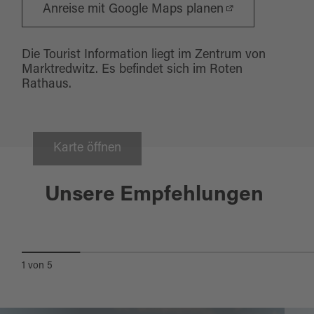
Anreise mit Google Maps planen
Die Tourist Information liegt im Zentrum von
Marktredwitz. Es befindet sich im Roten
Rathaus.
Karte öffnen
Pullenreuth
Unsere Empfehlungen
WALLENSTEIN-
RADWEG/NORDROUTE
1
von
5