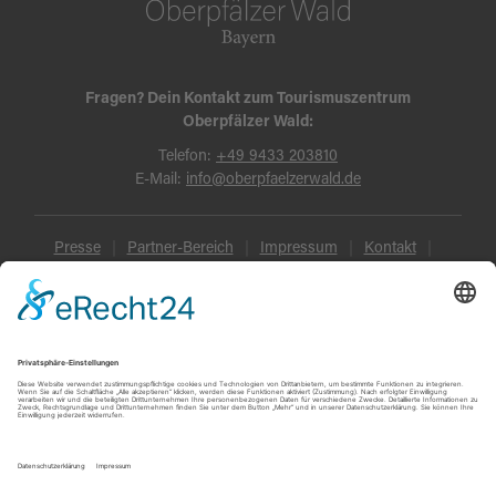
Fragen? Dein Kontakt zum Tourismuszentrum
Oberpfälzer Wald:
Telefon:
+49 9433 203810
E-Mail:
info@oberpfaelzerwald.de
Presse
Partner-Bereich
Impressum
Kontakt
Datenschutz
AGB und Reisebedingungen
Widerruf
Barrierefreiheit