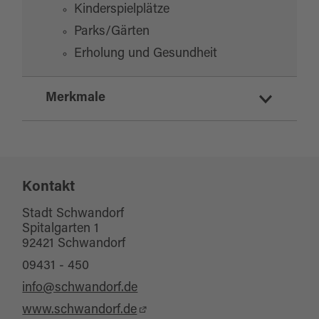
Kinderspielplätze
Parks/Gärten
Erholung und Gesundheit
Merkmale
Eignung
Kontakt
für Gruppen
für Kinder (jedes Alter)
Stadt Schwandorf
Spitalgarten 1
für Familien
92421 Schwandorf
für Schulklassen
09431 - 450
Haustiere erlaubt
info@schwandorf.de
www.schwandorf.de