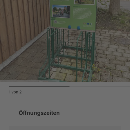
E-Bike Ladestation im Stadtpark
1
von
2
Öffnungszeiten