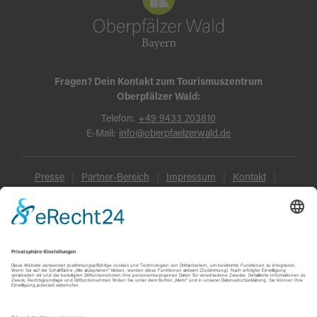
Fragen? Dein Kontakt zum Tourismuszentrum
Oberpfälzer Wald:
Telefon:
+49 9433 203810
E-Mail:
info@oberpfaelzerwald.de
Presse
Partner-Bereich
Impressum
Kontakt
Datenschutz
AGB und Reisebedingungen
Widerruf
Barrierefreiheit