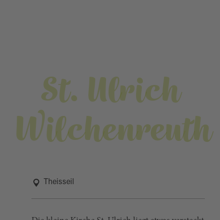
St. Ulrich
Wilchenreuth
Theisseil