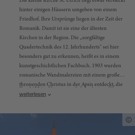
Die kleine Kirche St. Ulrich liegt etwas versteckt
hinter einigen Häusern umgeben von einem
Friedhof. Ihre Ursprünge liegen in der Zeit der
Romanik. Damit ist sie eine der ältesten
Kirchen in der Region. Die „sorgfältige
Quadertechnik des 12. Jahrhunderts" sei hier
besonders gut zu erkennen, heißt es in einem
kunstgeschichtlichen Fachbuch. 1903 wurden
romanische Wandmalereien mit einem großen
thronenden Christus in der Apsis entdeckt, die
Das 1652 im Herzogtum Sulzbach eingeführte
wirklich sehenswert sind. Die Ulrichskirche ist
weiterlesen
Simultaneum wurde in Wilchenreuth 1682
ein echtes Kleinod und eine der schönsten
umgesetzt. Bis 1912 wurde die Kirche von
Dorfkirchen der Oberpfalz.
evangelischen und katholischen Christen
gemeinsam genutzt. Heute ist sie evangelisch.