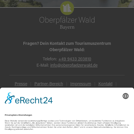
Fragen? Dein Kontakt zum Tourismuszentrum
Oberpfälzer Wald:
Telefon:
+49 9433 203810
E-Mail:
info@oberpfaelzerwald.de
Presse
Partner-Bereich
Impressum
Kontakt
Datenschutz
AGB und Reisebedingungen
Widerruf
Barrierefreiheit