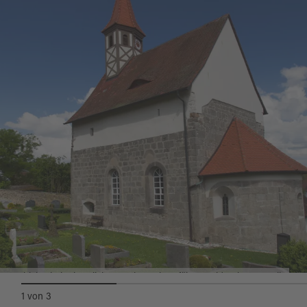
Sie liegt an der Route 6 des
Simultankirchen-Radweges
.
Weitere Informationen unter:
www.theisseil.de.
Quelle:
destination.one
, zuletzt geändert am 14.05.2024
St. Ulrich Kirche in Wilchenreuth, ©Oberpfälzer Wald, private Quelle
1
von
3