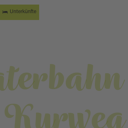
Unterkünfte
aterbahn
Kurweg