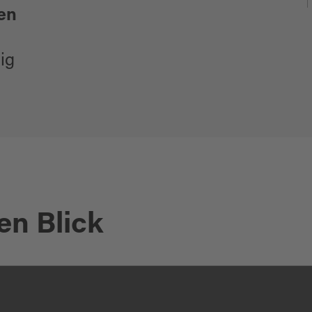
en
ig
en Blick