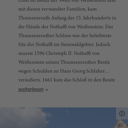
Einst im Besitz der Wolff von Weißenstein und
mit diesen verwandter Familien, kam
Thumsenreuth Anfang des 15. Jahrhunderts in
die Hände der Nothafft von Weißenstein. Das
Thumsenreuther Schloss war der beliebteste
Sitz der Nothafft im Steinwaldgebiet. Jedoch
musste 1596 Christoph II. Nothafft von
Weißenstein seinen Thumsenreuther Besitz
wegen Schulden an Hans Georg Schlaher
veräußern. 1661 kam das Schloß in den Besitz
der Familie von Lindenfels, welche das Schloss
weiterlesen
Da sich das Schloss in Privatbesitz befindet, ist
noch heute besitzt.
leider keine Besichtigung möglich.
Quelle:
destination.one
, zuletzt geändert am 17.06.2024