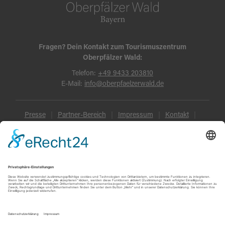
Fragen? Dein Kontakt zum Tourismuszentrum
Oberpfälzer Wald:
Telefon:
+49 9433 203810
E-Mail:
info@oberpfaelzerwald.de
Presse
Partner-Bereich
Impressum
Kontakt
Datenschutz
AGB und Reisebedingungen
Widerruf
Barrierefreiheit