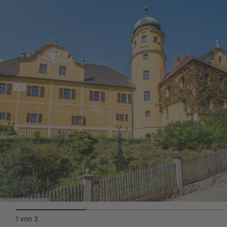
1848 die Grundherschaft und
Niedergerichtsbarkeit aus. Seit 1933 befindet
sich das Anwesen im Besitz der Freiherren von
Podewils.
Das Schloss Reuth ist eine zweigeschossige
Anlage mit überkuppeltem Rundturm. Es
befindet sich in Privatbesitz und ist nur von
außen zu besichtigen. Der Innenhof ist frei
zugänglich.
Die zertifzierte Kräuterführerin Manuela
Freifrau von Podewils bietet zu festen Terminen
Schloss Reuth
sowie auf Anfrage Kräuterführungen im
1
von
3