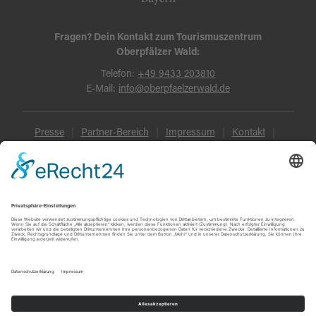
Fragen? Dein Kontakt zum Tourismuszentrum
Oberpfälzer Wald:
Telefon:
+49 9433 203810
E-Mail:
info@oberpfaelzerwald.de
Presse
Partner-Bereich
Impressum
Kontakt
Datenschutz
AGB und Reisebedingungen
Widerruf
Barrierefreiheit