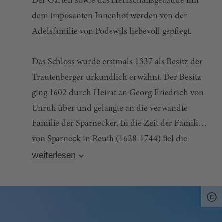
Der Garten sowie das Herrschaftsgebäude mit
dem imposanten Innenhof werden von der
Adelsfamilie von Podewils liebevoll gepflegt.
Das Schloss wurde erstmals 1337 als Besitz der
Trautenberger urkundlich erwähnt. Der Besitz
ging 1602 durch Heirat an Georg Friedrich von
Unruh über und gelangte an die verwandte
Familie der Sparnecker. In die Zeit der Familie
von Sparneck in Reuth (1628-1744) fiel die
Quelle:
destination.one
, zuletzt geändert am 14.05.2024
Gründung der Schloßbrauerei 1742. Aus der
weiterlesen
Tradition des Braurechtes in Form einer
Hausbrauerei entstand 1742 ein gewerblicher
Betrieb. Die Freiherren von Reitzenstein
kauften die Hofmark Reuth 1772 und übten bis