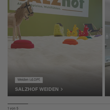
Weiden i.d.OPf.
SALZHOF WEIDEN
1
von
5