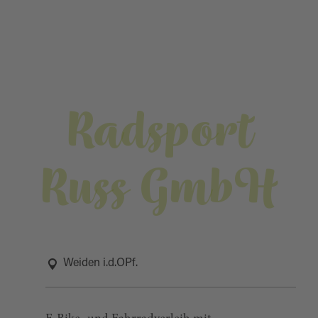
Radsport
Russ GmbH
Weiden i.d.OPf.