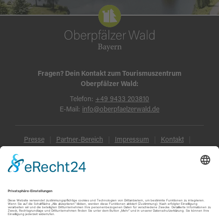
Fragen? Dein Kontakt zum Tourismuszentrum
Oberpfälzer Wald:
Telefon:
+49 9433 203810
E-Mail:
info@oberpfaelzerwald.de
Presse
Partner-Bereich
Impressum
Kontakt
Datenschutz
AGB und Reisebedingungen
Widerruf
Barrierefreiheit