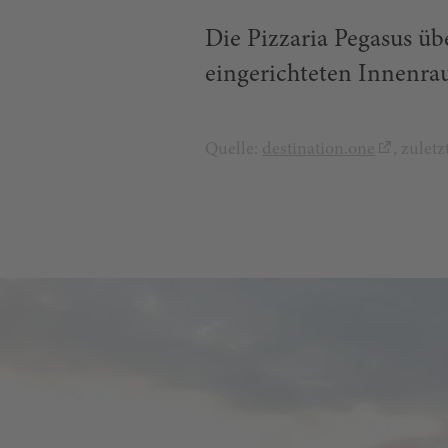
Die Pizzaria Pegasus üb
eingerichteten Innenra
Quelle:
destination.one
, zulet