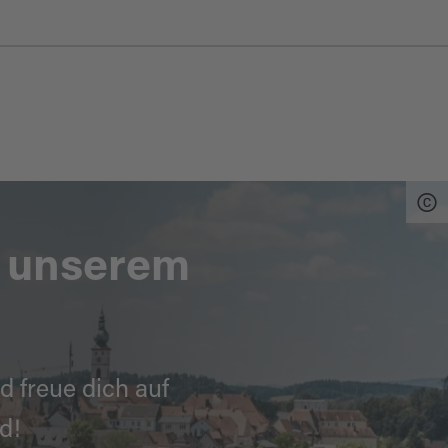
n unserem
d freue dich auf
d!