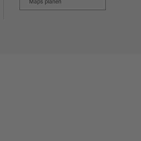
Maps planen
Wei
OL