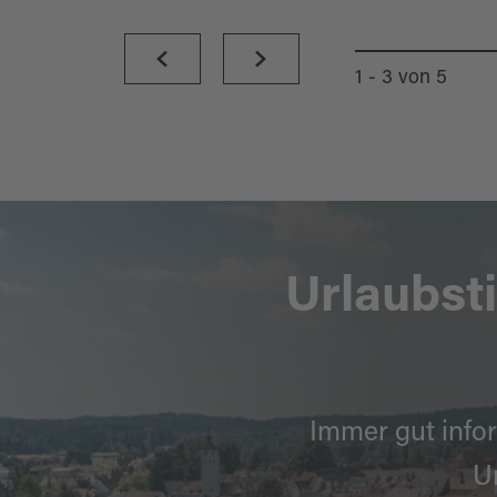
1 - 3
von
5
Urlaubst
Immer gut infor
U