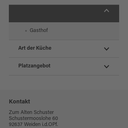
Gasthof
Art der Küche
deutsch
Platzangebot
regionale Küche
Sitzplätze Innenbereich:
145
Kontakt
Sitzplätze Außenbereich:
0
Zum Alten Schuster
Schustermooslohe 60
92637 Weiden i.d.OPf.