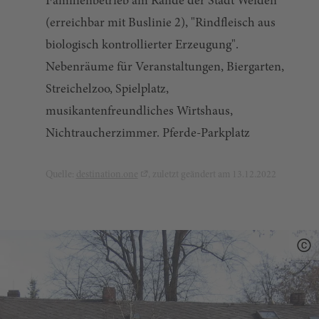
Familienbetrieb am Rande der Stadt Weiden
(erreichbar mit Buslinie 2), "Rindfleisch aus
biologisch kontrollierter Erzeugung".
Nebenräume für Veranstaltungen, Biergarten,
Streichelzoo, Spielplatz,
musikantenfreundliches Wirtshaus,
Nichtraucherzimmer. Pferde-Parkplatz
Quelle:
destination.one
, zuletzt geändert am 13.12.2022