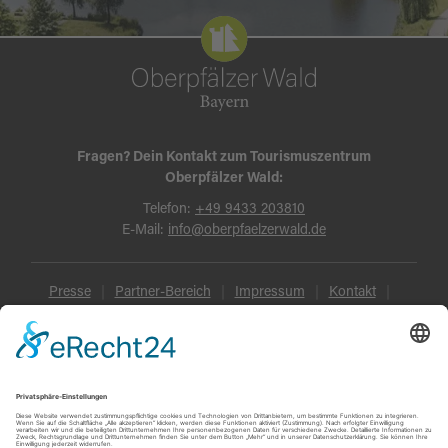
Fragen? Dein Kontakt zum Tourismuszentrum
Oberpfälzer Wald:
Telefon:
+49 9433 203810
E-Mail:
info@oberpfaelzerwald.de
Presse
Partner-Bereich
Impressum
Kontakt
Datenschutz
AGB und Reisebedingungen
Widerruf
Barrierefreiheit