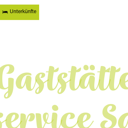
Unterkünfte
Gaststätt
service S