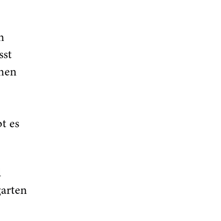
n
sst
inen
t es
d
garten