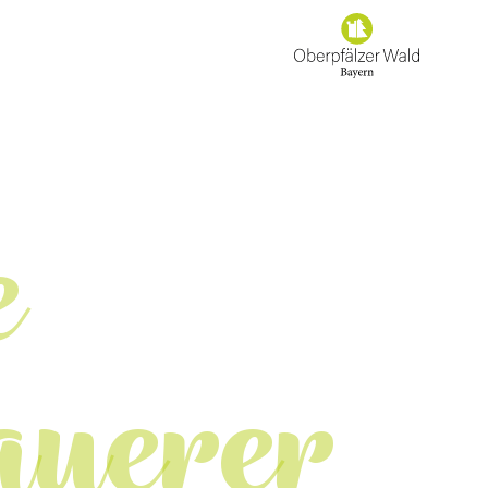
e
auerer