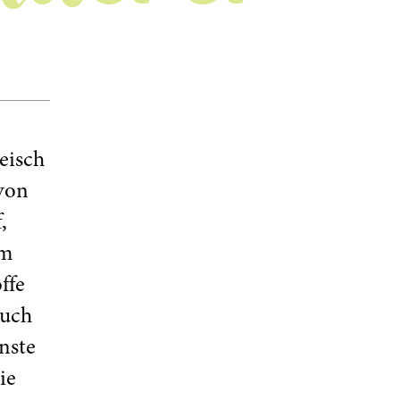
eisch
von
,
em
ffe
ruch
nste
ie