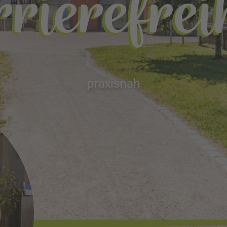
rierefrei
praxisnah