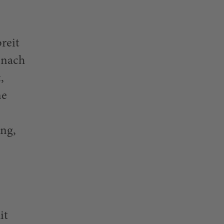
reit
 nach
,
ne
ang,
it