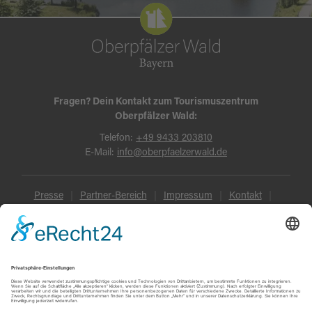
Fragen? Dein Kontakt zum Tourismuszentrum
Oberpfälzer Wald:
Telefon:
+49 9433 203810
E-Mail:
info@oberpfaelzerwald.de
Presse
Partner-Bereich
Impressum
Kontakt
Datenschutz
AGB und Reisebedingungen
Widerruf
Barrierefreiheit