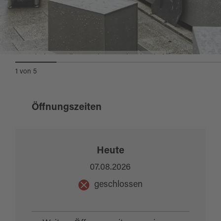
Quelle:
destination.one
, zuletzt geändert am 02.04.2026
Museum Flucht-Vertreibung-Ankommen in Erbendorf
1
von
5
Öffnungszeiten
Heute
07.08.2026
geschlossen