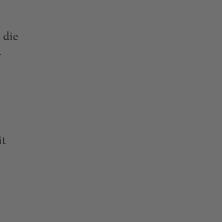
 die
-
it