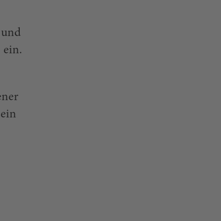
 und
 ein.
ener
 ein