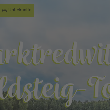
Unterkünfte
rktredwit
ldsteig-T