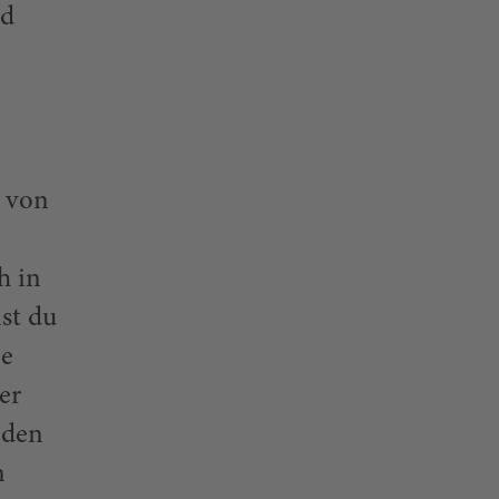
ad
t von
h in
st du
ne
er
 den
n