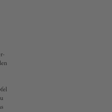
r-
den
fel
au
as