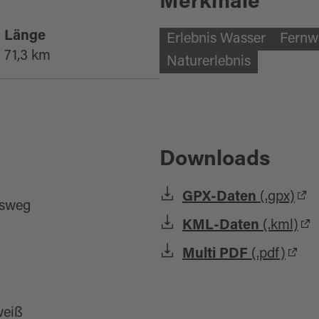
Merkmale
Länge
Erlebnis Wasser
Fernw
71,3 km
Naturerlebnis
Downloads
GPX-Daten
(.gpx)
gsweg
KML-Daten
(.kml)
Multi PDF
(.pdf)
weiß