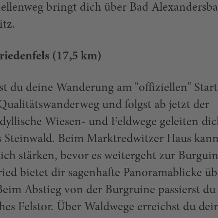
llenweg bringt dich über Bad Alexandersb
tz.
riedenfels (17,5 km)
t du deine Wanderung am "offiziellen" Star
ualitätswanderweg und folgst ab jetzt der
Idyllische Wiesen- und Feldwege geleiten dic
s Steinwald. Beim Marktredwitzer Haus kann
ch stärken, bevor es weitergeht zur Burgui
ied bietet dir sagenhafte Panoramablicke üb
Beim Abstieg von der Burgruine passierst du
ches Felstor. Über Waldwege erreichst du dei