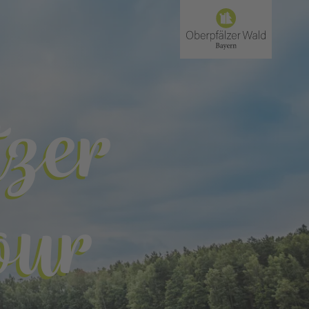
zer
our