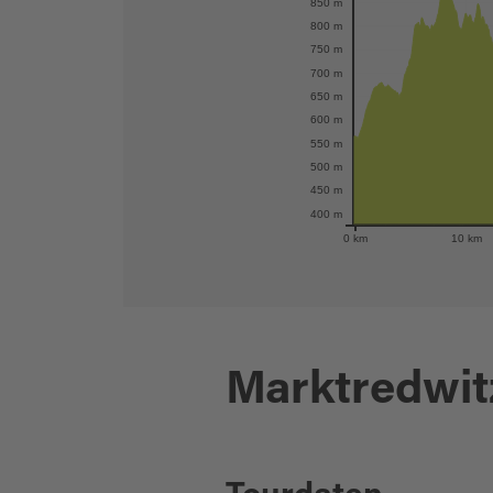
850 m
800 m
750 m
700 m
650 m
600 m
550 m
500 m
450 m
400 m
0 km
10 km
Marktredwit