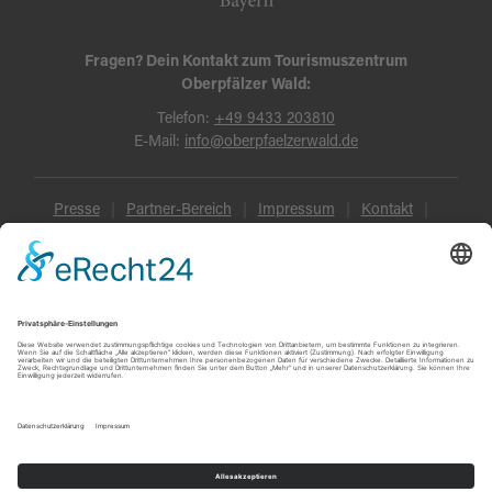
Fragen? Dein Kontakt zum Tourismuszentrum
Oberpfälzer Wald:
Telefon:
+49 9433 203810
E-Mail:
info@oberpfaelzerwald.de
Presse
Partner-Bereich
Impressum
Kontakt
Datenschutz
AGB und Reisebedingungen
Widerruf
Barrierefreiheit