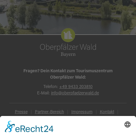
Fragen? Dein Kontakt zum Tourismuszentrum
Oberpfälzer Wald:
Telefon:
+49 9433 203810
E-Mail:
info@oberpfaelzerwald.de
Presse
Partner-Bereich
Impressum
Kontakt
Datenschutz
AGB und Reisebedingungen
Widerruf
Barrierefreiheit