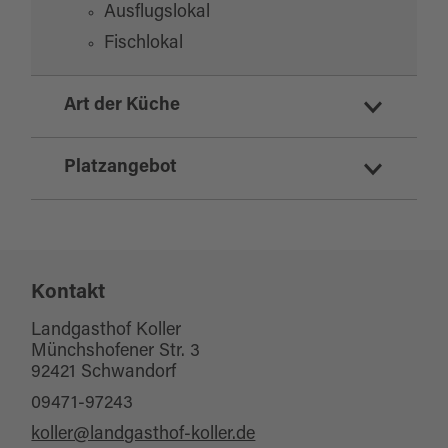
Ausflugslokal
Fischlokal
Art der Küche
deutsch
Platzangebot
regionale Küche
Sitzplätze Innenbereich:
65
Kontakt
Sitzplätze Außenbereich:
80
Landgasthof Koller
Münchshofener Str. 3
92421 Schwandorf
09471-97243
koller@landgasthof-koller.de