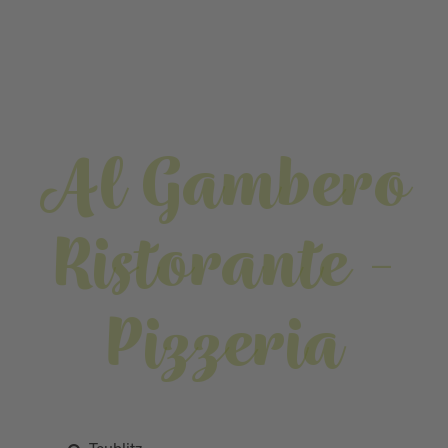
Al Gambero
Ristorante -
Pizzeria