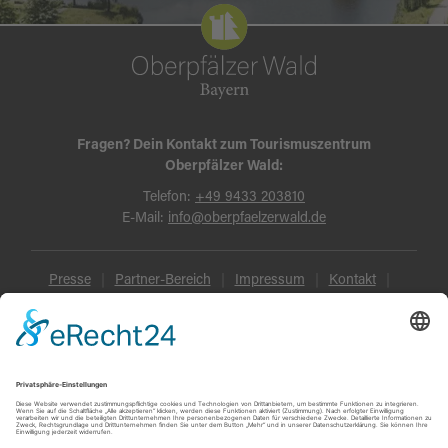
Fragen? Dein Kontakt zum Tourismuszentrum
Oberpfälzer Wald:
Telefon:
+49 9433 203810
E-Mail:
info@oberpfaelzerwald.de
Presse
Partner-Bereich
Impressum
Kontakt
Datenschutz
AGB und Reisebedingungen
Widerruf
Barrierefreiheit