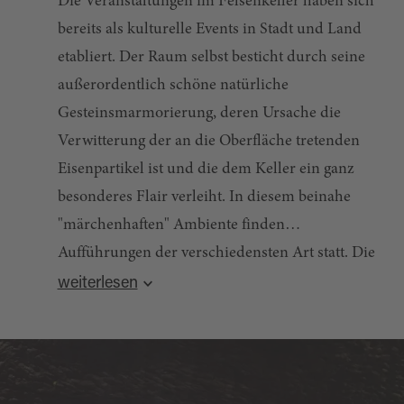
Die Veranstaltungen im Felsenkeller haben sich
bereits als kulturelle Events in Stadt und Land
etabliert. Der Raum selbst besticht durch seine
außerordentlich schöne natürliche
Gesteinsmarmorierung, deren Ursache die
Verwitterung der an die Oberfläche tretenden
Eisenpartikel ist und die dem Keller ein ganz
besonderes Flair verleiht. In diesem beinahe
"märchenhaften" Ambiente finden
Aufführungen der verschiedensten Art statt. Die
Quelle:
destination.one
, zuletzt geändert am 05.05.2026
Palette reicht dabei von Blues-, Folk- und
weiterlesen
Jazzkonzerten bis zu Darbietungen
schauspielerischer Art, Lesungen, Rezitationen
usw.