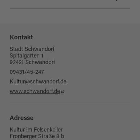
Eignung
für Gruppen
Beginn der Veranstaltungen jeweils
für jedes Wetter
20:00 Uhr, Einlass ab 19:00 Uhr.
Kontakt
Kinderwagentauglich
Keine Sitzplatzgarantie!
für Schulklassen
Stadt Schwandorf
Der Felsenkeller ist beheizt.
Spitalgarten 1
92421 Schwandorf
Sonstige Ausstattung/Einrichtung
09431/45-247
WC-Anlage
Kultur@schwandorf.de
www.schwandorf.de
Adresse
Kultur im Felsenkeller
Fronberger Straße 8 b