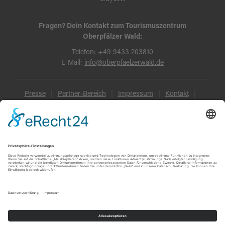
Fragen? Dein Kontakt zum Tourismuszentrum
Oberpfälzer Wald:
Telefon:
+49 9433 203810
E-Mail:
info@oberpfaelzerwald.de
Presse
Partner-Bereich
Impressum
Kontakt
Datenschutz
AGB und Reisebedingungen
Widerruf
Barrierefreiheit