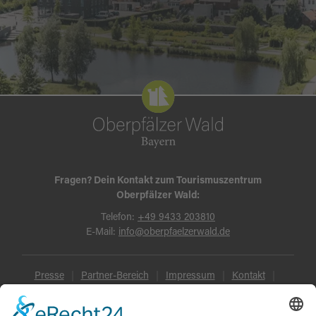
Fragen? Dein Kontakt zum Tourismuszentrum
Oberpfälzer Wald:
Telefon:
+49 9433 203810
E-Mail:
info@oberpfaelzerwald.de
Presse
Partner-Bereich
Impressum
Kontakt
Datenschutz
AGB und Reisebedingungen
Widerruf