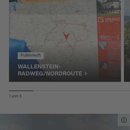
Pullenreuth
WALLENSTEIN-
RADWEG/NORDROUTE
1
von
5