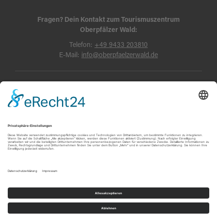
Fragen? Dein Kontakt zum Tourismuszentrum
Oberpfälzer Wald:
Telefon:
+49 9433 203810
E-Mail:
info@oberpfaelzerwald.de
Presse
Partner-Bereich
Impressum
Kontakt
Datenschutz
AGB und Reisebedingungen
Widerruf
Barrierefreiheit
© Oberpfälzer Wald 2026