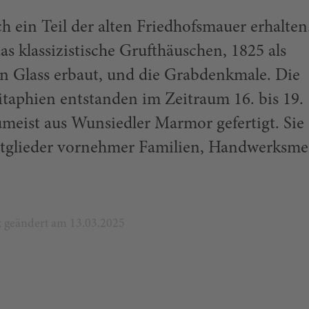
ch ein Teil der alten Friedhofsmauer erhalte
as klassizistische Grufthäuschen, 1825 als
on Glass erbaut, und die Grabdenkmale. Die
pitaphien entstanden im Zeitraum 16. bis 19.
meist aus Wun­siedler Marmor gefertigt. Sie
itglieder vornehmer Familien, Handwerksme
zt geändert am 13.03.2025