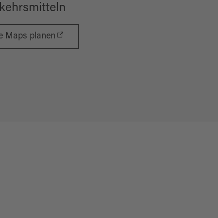
rkehrsmitteln
le Maps planen
Fri