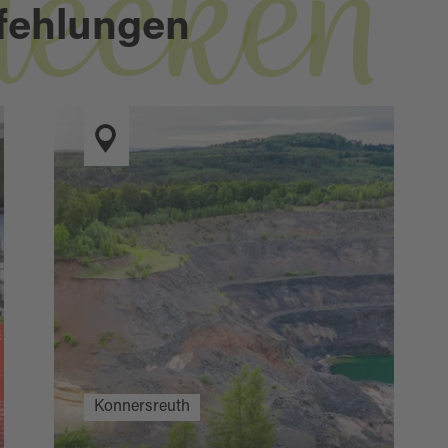
decken
fehlungen
Konnersreuth