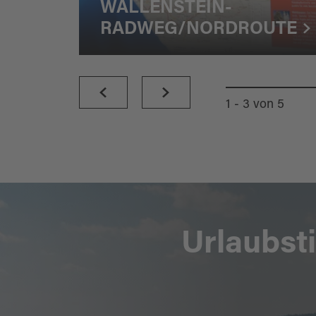
WALLENSTEIN-
RADWEG/NORDROUTE
1 - 3
von
5
Urlaubst