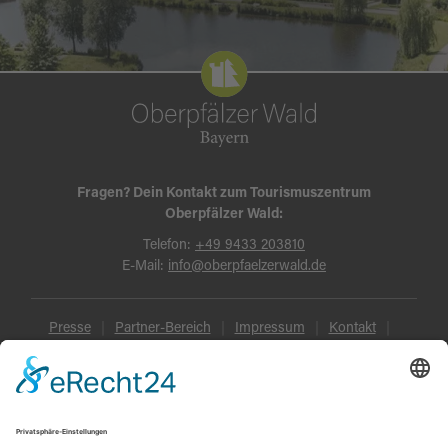
Fragen? Dein Kontakt zum Tourismuszentrum
Oberpfälzer Wald:
Telefon:
+49 9433 203810
E-Mail:
info@oberpfaelzerwald.de
Presse
Partner-Bereich
Impressum
Kontakt
Datenschutz
AGB und Reisebedingungen
Widerruf
Barrierefreiheit