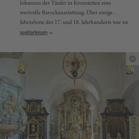
Johannes der Täufer in Kronstetten eine
wertvolle Barockausstattung. Über einige
Jahrzehnte des 17. und 18. Jahrhunderts war sie
Quelle:
destination.one
, zuletzt geändert am 19.11.2024
ein weihin bekannter Wallfahrtsort. Die Pilger
weiterlesen
kamen zum Gnadenbild der Gottesmutter, eine
Kopie der Altöttinger Mariendarstellung.