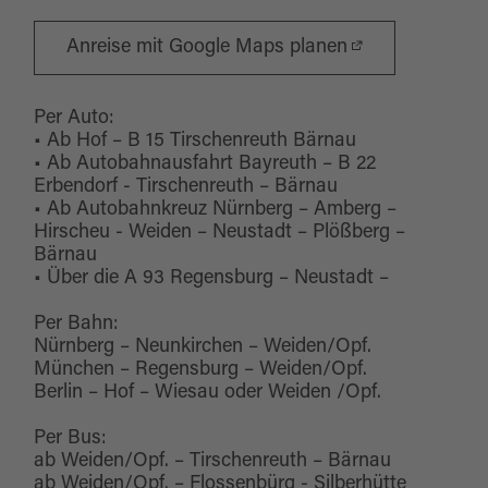
Florian waren als Schutzpatrone für Vieh und
gegen Brandkatastrophen für die Bewohner der
Anreise mit Google Maps planen
Stadt von Bedeutung. Anstelle der Seitenaltäre
befinden sich Figurennischen mit Maria
Per Auto:
Immaculata und die innige Darstellung des hl.
• Ab Hof – B 15 Tirschenreuth Bärnau
• Ab Autobahnausfahrt Bayreuth – B 22
Josef mit dem Jesuskind.
Erbendorf - Tirschenreuth – Bärnau
• Ab Autobahnkreuz Nürnberg – Amberg –
Hirscheu - Weiden – Neustadt – Plößberg –
Auf der von Granitsäulen getragenen Empore
Bärnau
befindet sich eine Kreuzigungsgruppe in Form
• Über die A 93 Regensburg – Neustadt –
der Oberpfälzer Bretfiguren. Auffallen dabei ist
Per Bahn:
das dem Gekreuzigten die Arme fehlen. In
Nürnberg – Neunkirchen – Weiden/Opf.
München – Regensburg – Weiden/Opf.
diesem Zustand wurde er aufgefunden und so
Berlin – Hof – Wiesau oder Weiden /Opf.
belassen.
Per Bus:
ab Weiden/Opf. – Tirschenreuth – Bärnau
1818/19 wurde der Chor erweitert. 1989 konnte
ab Weiden/Opf. – Flossenbürg - Silberhütte