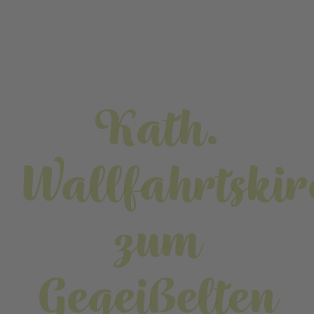
Kath.
Wallfahrtskir
zum
Gegeißelten