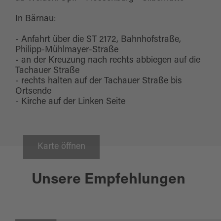
eine Orgel angeschafft werden. Im Volksmund
In Bärnau:
wird die Kirche als Steinbergkirche bezeichnet
- Anfahrt über die ST 2172, Bahnhofstraße,
und ist eine sehr beliebte Hochzeitskirche.
Philipp-Mühlmayer-Straße
- an der Kreuzung nach rechts abbiegen auf die
Tachauer Straße
- rechts halten auf der Tachauer Straße bis
Ortsende
- Kirche auf der Linken Seite
Karte öffnen
Sulzbach-Rosenberg
Unsere Empfehlungen
WANDERWEG GOLDENE
STRASSE