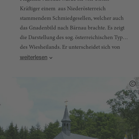
Kräftiger einem aus Niederösterreich
stammendem Schmiedgesellen, welcher auch
das Gnadenbild nach Bärnau brachte. Es zeigt
die Darstellung des sog. österreichischen Types
des Wiesheilands. Er unterscheidet sich von
Quelle:
destination.one
, zuletzt geändert am 14.05.2024
dem in Steingaden daurch das goldene
weiterlesen
Lendentuch, ist nur halb gefesselt und besitzt
keinen Heiligenschein.
1764 erhielt die Gemeinde die Erlaubnis
anstelle der hölzernen Kaplle eine gemauerte zu
errichten. Diese wurde 1765-1768 vom
Baumeister Thomas Mühlmayer erbaut. Der
Bau wurde durch Spenden aus dem Opferstock