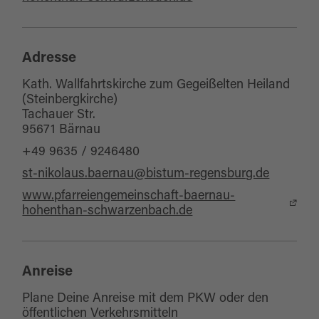
Wallfahrtstradition zum Steinberg. Nur durch
die Kriegswirren wurde sie zeitweise
unterbrochen.
Adresse
Kath. Wallfahrtskirche zum Gegeißelten Heiland
(Steinbergkirche)
Es handelt sich um eine Saalkirche mit
Tachauer Str.
dreiseitig geschlossenem Chor und Dachreiter.
95671 Bärnau
Die Deckengemälde (1794) stammen von Jakob
+49 9635 / 9246480
Hörl. Der Rokokko-Hochaltar stammt aus der
st-nikolaus.baernau@bistum-regensburg.de
Zeit 1767/68 und wurde in Tirschenreuth
www.pfarreiengemeinschaft-baernau-
gefertigt. Er ist in Schleifweiß und Gold
hohenthan-schwarzenbach.de
gehalten. Das Gnadenbild des Christus an der
Geißelsäule von 1750 ist ein Bild der
Anreise
österreichischen Version, nicht der Allgäuer.
Plane Deine Anreise mit dem PKW oder den
Die Seitenfiguren, der hl. Wendelin und der hl.
öffentlichen Verkehrsmitteln