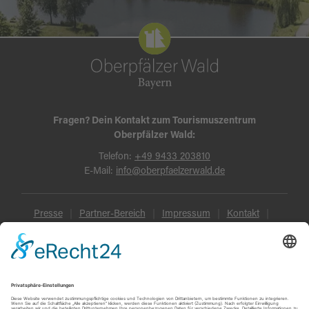
Fragen? Dein Kontakt zum Tourismuszentrum
Oberpfälzer Wald:
Telefon:
+49 9433 203810
E-Mail:
info@oberpfaelzerwald.de
Presse
Partner-Bereich
Impressum
Kontakt
Datenschutz
AGB und Reisebedingungen
Widerruf
Barrierefreiheit