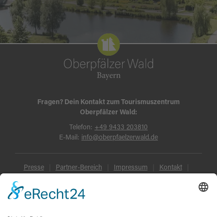
Fragen? Dein Kontakt zum Tourismuszentrum
Oberpfälzer Wald:
Telefon:
+49 9433 203810
E-Mail:
info@oberpfaelzerwald.de
Presse
Partner-Bereich
Impressum
Kontakt
Datenschutz
AGB und Reisebedingungen
Widerruf
Barrierefreiheit