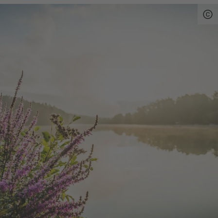
Tankstelle Kraus, Hauptstraße 5, 92439
Abgabestellen:
Bodenwöhr, Tel. +49 9434 / 2606
Vereinsheim Angelsportverein Bodenwöhr,
Neunburger Straße, 92439 Bodenwöhr
(nach Vereinbarung: asv-
bodenwoehr@gmx.de)
Quelle:
destination.one
, zuletzt geändert am 09.12.2025