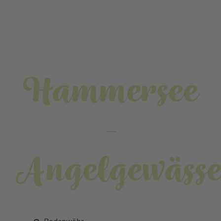
Hammersee
-
Angelgewässe