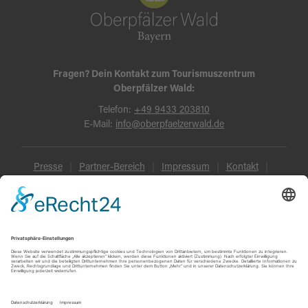
Fragen? Dein Kontakt zum Tourismuszentrum
Oberpfälzer Wald:
Telefon:
+49 9433 203810
E-Mail:
info@oberpfaelzerwald.de
Presse
Partner-Bereich
Impressum
Kontakt
Datenschutz
AGB und Reisebedingungen
Widerruf
Barrierefreiheit