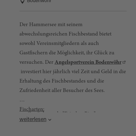
Bodenwöhr
Der Hammersee mit seinem
abwechslungsreichen Fischbestand bietet
sowohl Vereinsmitgliedern als auch
Gastfischern die Möglichkeit, ihr Glück zu
versuchen. Der
Angelsportverein Bodenwöhr
investiert hier jährlich viel Zeit und Geld in die
Erhaltung des Fischbestandes und die
Zufriedenheit aller Besucher des Sees.
Fischarten:
Getränkemarkt "Frisches Bier",
Aal, Brachse, Forelle, Graskarpfen, Hecht,
weiterlesen
Ludwigsheide 4, 92439 Bodenwöhr, Tel. +49
Karpfen, Rotauge, Schleie, Waller, Zander u.v.m.
9434 / 941085