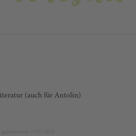
teratur (auch für Antolin)
.
zt geändert am 14.05.2024