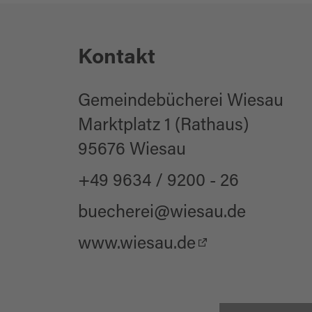
für Schulklassen
Kontakt
für jedes Wetter
Kinderwagentaugl
Gemeindebücherei Wiesau
für Kinder (jedes A
Marktplatz 1 (Rathaus)
95676 Wiesau
Sonstige Ausstattun
+49 9634 / 9200 - 26
buecherei@wiesau.de
WC-Anlage
www.wiesau.de