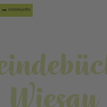
Unterkünfte
indebüc
Wiesau