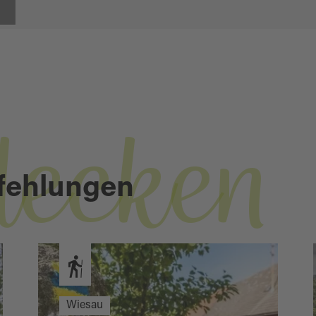
decken
fehlungen
Wiesau