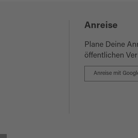
Anreise
ich
Plane Deine An
lter)
öffentlichen Ve
Anreise mit Goog
g/Einrichtung